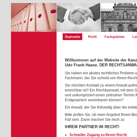
Startseite
Profil
Fachgebiete
Le
Willkommen auf der Website der Kanz
Udo Frank Haase. DER RECHTSANWA
Sie haben ein akutes rechtliches Problem u
Fachmann, der Sie schnell von Ihrem Recht
Sie möchten Kontakt zu einem Anwalt aufneh
erreichbar ist? Ein Rechtsanwalt, mit dem Si
und unkompliziert einen zeitnahen Termin f
Erstgespräch vereinbaren können?
Ein Anwalt, der Sie frühzeitig über die ent
Bitte prüfen Sie, ob mein Angebot Ihrem Beda
Fall sein: Dann machen Sie mich zu
IHREM PARTNER IM RECHT!
Schneller Zugang zu Ihrem Recht